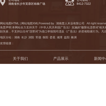
公司地址：
公司座机：
湖南省长沙市芙蓉区锦泰广场
8412-7322
网站地图HTML
|
网站地图XML
Powered by
湖南楚人木业有限公司
All right 
免责声明:本网站全力支持关于《中华人民共和国广告法》实施的“极限化违禁词”相关
刻失效，不支持以任何"违禁词”为借口举报我司违反《广告法》的变相勒索行为。凡
地区分站：
湖南
长沙
浏阳
常德
衡阳
娄底
湘潭
益阳
株洲
友情链接：
关于我们
产品展示
新闻中