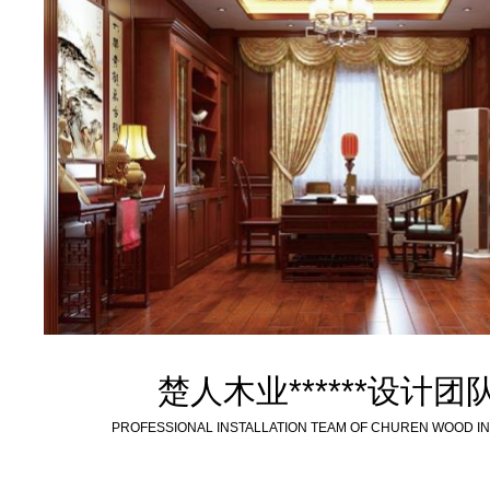
楚人木业******设计团
PROFESSIONAL INSTALLATION TEAM OF CHUREN WOOD I