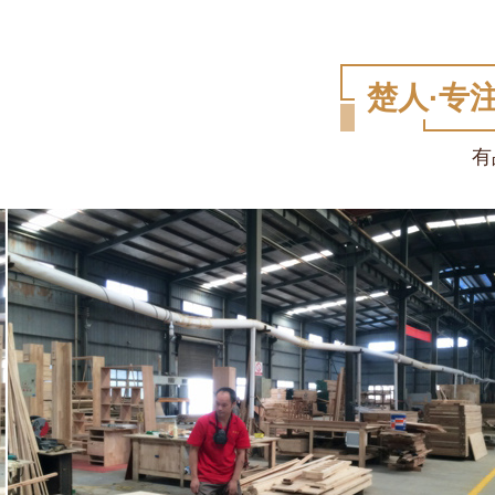
楚人·专
有