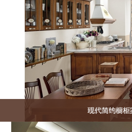
欧式装饰墙板
现代简约橱柜
新中式橱柜